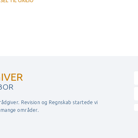
EL TIL OXILIO
IVER
 BOR
 rådgiver. Revision og Regnskab startede vi
r mange områder.