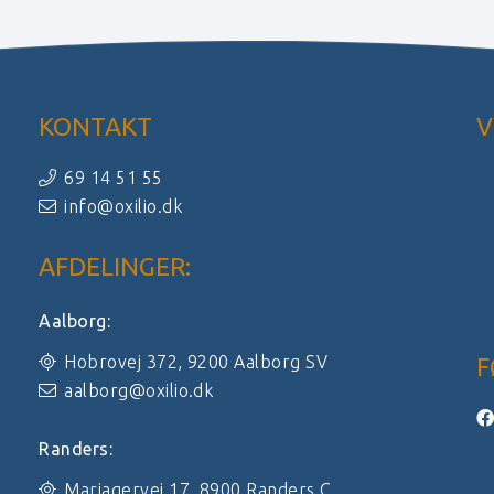
KONTAKT
V
69 14 51 55
info@oxilio.dk
AFDELINGER:
Aalborg:
Hobrovej 372, 9200 Aalborg SV
F
aalborg@oxilio.dk
Randers:
Mariagervej 17, 8900 Randers C