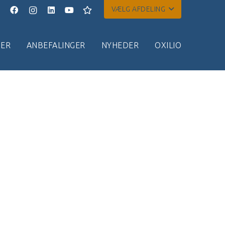
VÆLG AFDELING
ER
ANBEFALINGER
NYHEDER
OXILIO