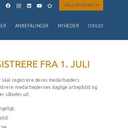
VÆLG AFDELING
ER
ANBEFALINGER
NYHEDER
OXILIO
STRERE FRA 1. JULI
der skal registrere deres medarbejders
istrere medarbejdernes daglige arbejdstid og
er således ud:
ngeligt.
tid.
rne.