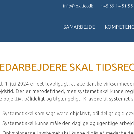
info@oxilio.dk
+45 69 14 51 55
SAMARBEJDE
KOMPETENC
EDARBEJDERE SKAL TIDSREGI
d. 1. juli 2024 er det lovpligtigt, at alle danske virksomhe
jdstid. Der er metodefrihed, men systemet skal kunne reg
 objektiv, pålideligt og tilgængeligt. Kravene til systemet s
Systemet skal som sagt være objektivt, pålideligt og tilgæ
Systemet skal kunne måle den daglige og ugentlige arbejds
Oplysningerne i systemet skal kunne tilgås af medarbejde