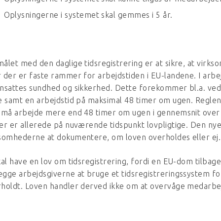
Oplysningerne i systemet skal gemmes i 5 år.
ålet med den daglige tidsregistrering er at sikre, at virk
 der er faste rammer for arbejdstiden i EU-landene. I arbe
nsattes sundhed og sikkerhed. Dette forekommer bl.a. ved
e samt en arbejdstid på maksimal 48 timer om ugen. Regle
e må arbejde mere end 48 timer om ugen i gennemsnit over
er er allerede på nuværende tidspunkt lovpligtige. Den ny
somhederne at dokumentere, om loven overholdes eller ej.
kal have en lov om tidsregistrering, fordi en EU-dom tilbage 
gge arbejdsgiverne at bruge et tidsregistreringssystem for
holdt. Loven handler derved ikke om at overvåge medarbej