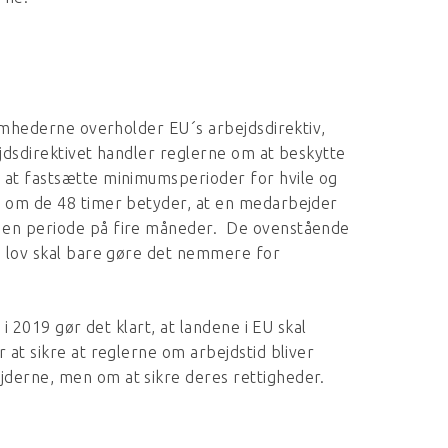
somhederne overholder EU´s arbejdsdirektiv,
jdsdirektivet handler reglerne om at beskytte
 at fastsætte minimumsperioder for hvile og
n om de 48 timer betyder, at en medarbejder
 en periode på fire måneder. De ovenstående
e lov skal bare gøre det nemmere for
i 2019 gør det klart, at landene i EU skal
 at sikre at reglerne om arbejdstid bliver
derne, men om at sikre deres rettigheder.