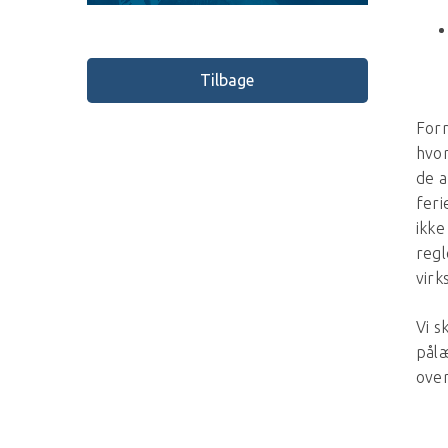
Tilbage
Form
hvor
de a
feri
ikk
regl
virk
Vi s
pålæ
over