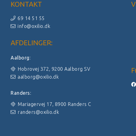
KONTAKT
V
69 14 51 55
info@oxilio.dk
AFDELINGER:
Aalborg:
Hobrovej 372, 9200 Aalborg SV
F
aalborg@oxilio.dk
Randers:
Mariagervej 17, 8900 Randers C
randers@oxilio.dk