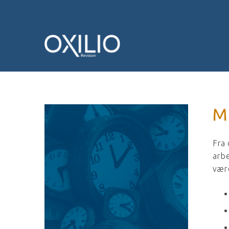
M
Fra 
arbe
være