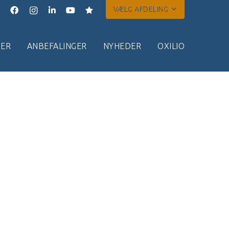
VÆLG AFDELING
ER
ANBEFALINGER
NYHEDER
OXILIO