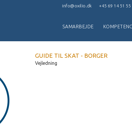
info@oxilio.dk
+45 69 14 51 55
SAMARBEJDE
KOMPETENC
GUIDE TIL SKAT - BORGER
Vejledning