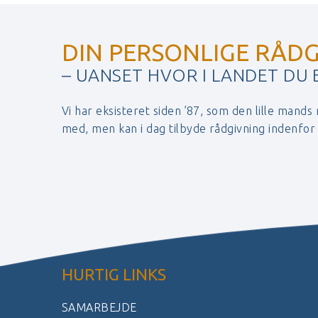
DIN PERSONLIGE RÅDG
– UANSET HVOR I LANDET DU
Vi har eksisteret siden ’87, som den lille mands
med, men kan i dag tilbyde rådgivning indenfo
HURTIG LINKS
SAMARBEJDE