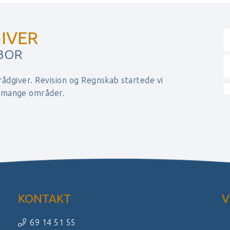
IVER
 BOR
 rådgiver. Revision og Regnskab startede vi
r mange områder.
KONTAKT
V
69 14 51 55